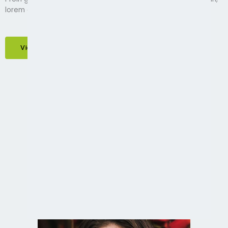
lorem quis biben dum auctor, nisi elit conse quat.
View All Testimonials