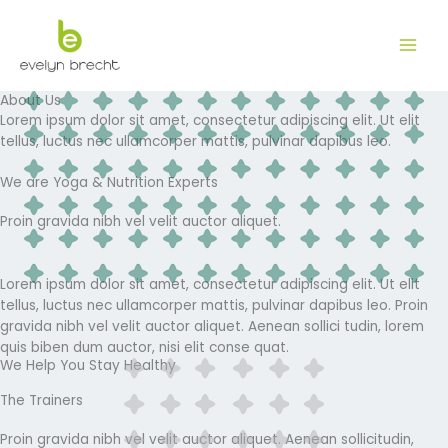
Zum
Inhalt
springen
About Us
Lorem ipsum dolor sit amet, consectetur adipiscing elit. Ut elit
tellus, luctus nec ullamcorper mattis, pulvinar dapibus leo.
We are Yoga & Nutrition Experts
Proin gravida nibh vel velit auctor aliquet.
Lorem ipsum dolor sit amet, consectetur adipiscing elit. Ut elit
tellus, luctus nec ullamcorper mattis, pulvinar dapibus leo. Proin
gravida nibh vel velit auctor aliquet. Aenean sollici tudin, lorem
quis biben dum auctor, nisi elit conse quat.
We Help You Stay Healthy
The Trainers
Proin gravida nibh vel velit auctor aliquet. Aenean sollicitudin,